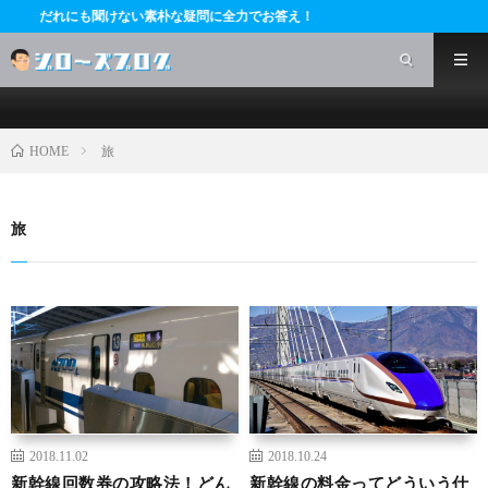
だれにも聞けない素朴な疑問に全力でお答え！
旅
HOME
旅
2018.11.02
2018.10.24
新幹線回数券の攻略法！どん
新幹線の料金ってどういう仕