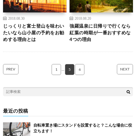
2018.08.30
2018.08.20
じっくりと富士登山を味わい
強羅温泉に日帰りで行くなら
たいなら山小屋の予約をお勧
紅葉の時期が一番おすすめな
めする理由とは
4つの理由
PREV
NEXT
1
…
5
6
最近の投稿
自転車置き場にスタンドを設置すると？こんな場合に役
立ちます！