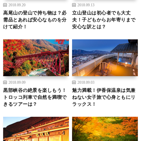
2018.09.20
2018.09.13
高尾山の登山で持ち物は？必
立山登山は初心者でも大丈
需品とあれば安心なものを分
夫！子どもからお年寄りまで
けて紹介！
安心な訳とは？
2018.09.09
2018.09.03
黒部峡谷の絶景を楽しもう！
魅力満載！伊香保温泉は気兼
トロッコ列車で自然を満喫で
ねない女子旅で心身ともにリ
きるツアーは？
ラックス！