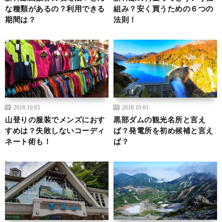
な種類があるの？利用できる
組み？安く買うための６つの
期間は？
法則！
2018.10.05
2018.10.01
山登りの服装でメンズにおす
黒部ダムの観光名所と言え
すめは？失敗しないコーディ
ば？発電所を初め候補と言え
ネート術も！
ば？