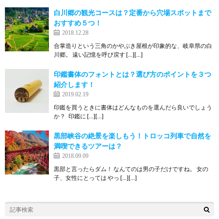
白川郷の観光コースは？定番から穴場スポットまで
おすすめ５つ！
2018.12.28
合掌造りという三角のかやぶき屋根が印象的な、岐阜県の白
川郷。 遠い記憶を呼び戻す […][…]
印鑑書体のフォントとは？選び方のポイントを３つ
紹介します！
2019.02.19
印鑑を買うときに書体はどんなものを選んだら良いでしょう
か？ 印鑑に […][…]
黒部峡谷の絶景を楽しもう！トロッコ列車で自然を
満喫できるツアーは？
2018.09.09
黒部と言ったらダム！ なんてのは男の子だけですね。 女の
子、女性にとっては やっ […][…]