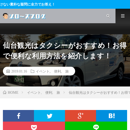
全力でお答え！
仙台観光はタクシーがおすすめ！お得
で便利な利用方法を紹介します！
2019.01.16
イベント
,
便利
,
旅
イベント
,
便利
,
旅
仙台観光はタクシーがおすすめ！お得
HOME