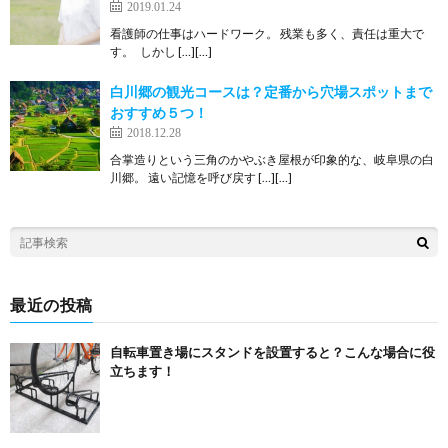
2019.01.24
看護師の仕事はハードワーク。 残業も多く、責任は重大で
す。 しかし […][…]
白川郷の観光コースは？定番から穴場スポットまで
おすすめ５つ！
2018.12.28
合掌造りという三角のかやぶき屋根が印象的な、岐阜県の白
川郷。 遠い記憶を呼び戻す […][…]
最近の投稿
自転車置き場にスタンドを設置すると？こんな場合に役
立ちます！