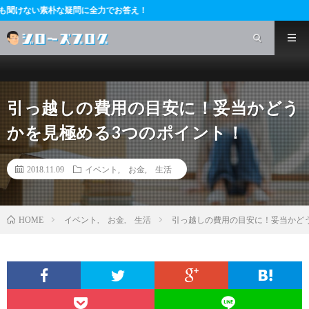
な疑問に全力でお答え！
引っ越しの費用の目安に！妥当かどう
かを見極める3つのポイント！
2018.11.09
イベント
,
お金
,
生活
イベント
,
お金
,
生活
引っ越しの費用の目安に！妥当かど
HOME