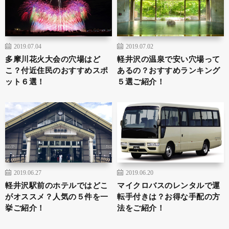
2019.07.04
2019.07.02
多摩川花火大会の穴場はど
軽井沢の温泉で安い穴場って
こ？付近住民のおすすめスポ
あるの？おすすめランキング
ット６選！
５選ご紹介！
2019.06.27
2019.06.20
軽井沢駅前のホテルではどこ
マイクロバスのレンタルで運
がオススメ？人気の５件を一
転手付きは？お得な手配の方
挙ご紹介！
法をご紹介！