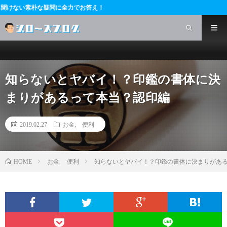
疑問に全力でお答え！
知らないとヤバイ！？印鑑の書体に決
まりがあるって本当？認印編
2019.02.27
お金
,
便利
お金
,
便利
知らないとヤバイ！？印鑑の書体に決まりがあ
HOME