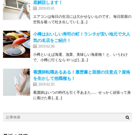
底解説します！
2019.05.01
エアコンは毎日の生活には欠かせないものです。 毎日部屋の
空気を吸って吐き出してい […][…]
小樽はおいしい寿司の町！ランチが安い地元で大人
気の名店をご紹介！
2019.02.06
小樽といえば海運、漁業、美味しい海産物！ と、いうわけ
で、小樽に行くなら やっぱ […][…]
看護師転職あるある！履歴書と面接の注意点？資格
を生かして他職種も！
2019.02.05
看護師はいつの時代も引く手あまた…… せっかく頑張って身
に着けた看 […][…]