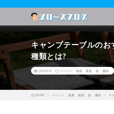
キャンプテーブルのお
種類とは?
2019.03.07
イベント
,
健康
,
家族
,
旅
,
趣味
イベント
,
健康
,
家族
,
旅
,
趣味
キ
HOME