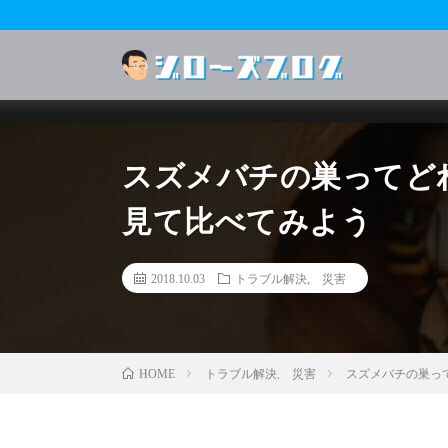
スズメバチの巣ってど
見て比べてみよう
2018.10.03
トラブル解決
,
災害
トラブル解決
,
災害
スズメバチの巣っ
HOME