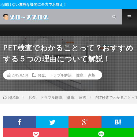
な疑問に全力でお答え！
PET検査でわかることって？おすすめ
する５つの理由について解説！
2019.02.01
お金
,
トラブル解決
,
健康
,
家族
お金
,
トラブル解決
,
健康
,
家族
PET検査でわかること
HOME